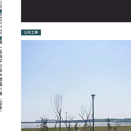
OP
ULTS
公共工事
本整備工事（緑地）