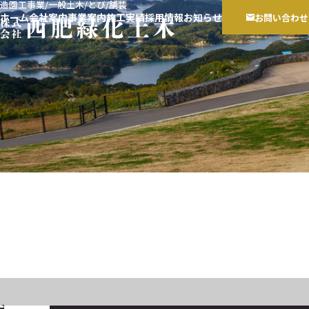
造園工事業/一般土木/とび/舗装
ホーム
会社案内
事業案内
施工実績
採用情報
お知らせ
お問い合わせ