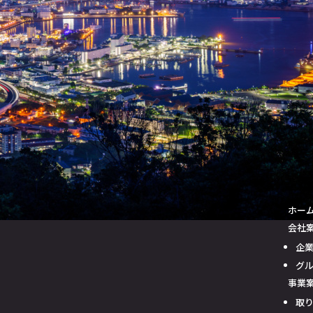
ホー
会社
企
グ
事業
取