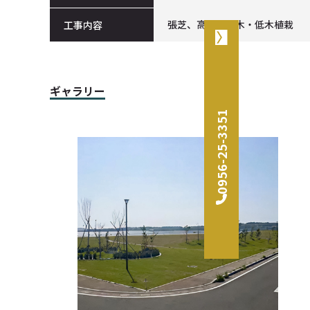
張芝、高木・中木・低木植栽
工事内容
ギャラリー
0956-25-3351