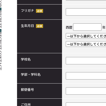
OP
フリガナ
RUIT
生年月日
西暦
年
 CONTACT
学校名
学部・学科名
郵便番号
ご住所