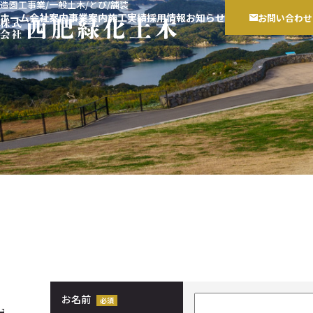
造園工事業/一般土木/とび/舗装
ホーム
会社案内
事業案内
施工実績
採用情報
お知らせ
お問い合わせ
お名前