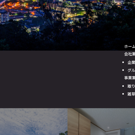
ホー
会社
企
グ
事業
取
雑