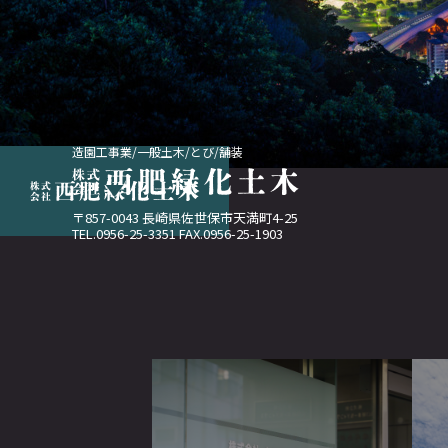
造園工事業/一般土木/とび/舗装
〒857-0043 長崎県佐世保市天満町4-25
TEL.0956-25-3351 FAX.0956-25-1903