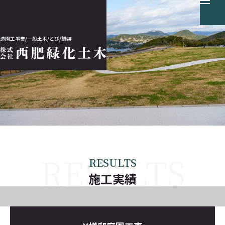
造園工事業/一般土木/とび/舗装
ホーム
会社案内
事業案内
RESULTS
施工実績
施工実績
採用情報
お知らせ