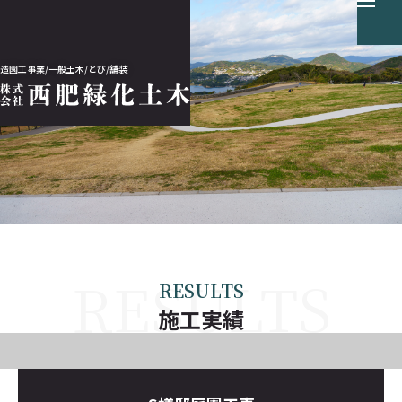
造園工事業/一般土木/とび/舗装
ホーム
会社案内
事業案内
RESULTS
施工実績
施工実績
採用情報
お知らせ